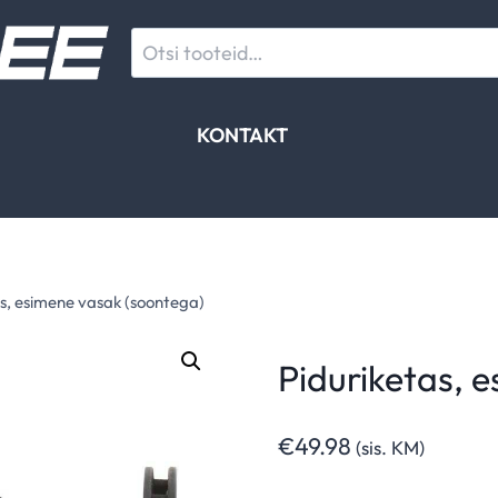
Otsi:
KONTAKT
as, esimene vasak (soontega)
Piduriketas, 
€
49.98
(sis. KM)