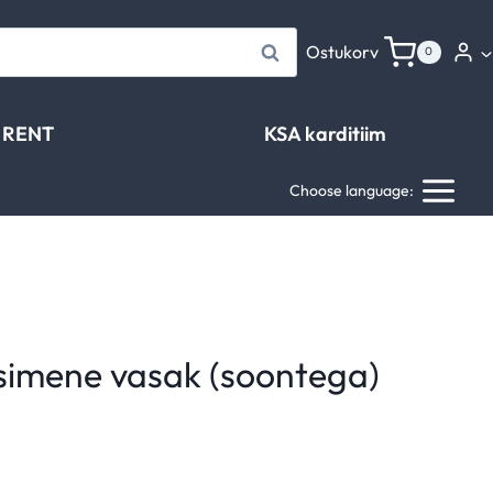
Otsi
Ostukorv
0
RENT
KSA karditiim
Choose language:
esimene vasak (soontega)