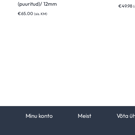
(puuritud)/ 12mm
€
49.98
(
€
65.00
(sis. KM)
Minu konto
Meist
Võta ü