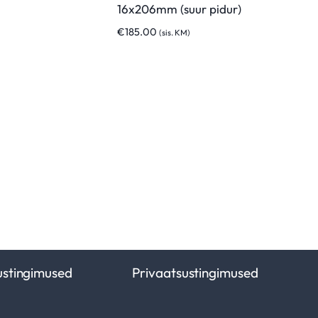
16x206mm (suur pidur)
€
185.00
(sis. KM)
ustingimused
Privaatsustingimused