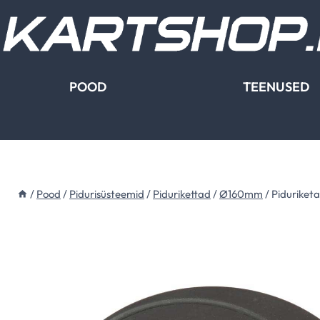
Skip
to
content
POOD
TEENUSED
/
Pood
/
Pidurisüsteemid
/
Pidurikettad
/
Ø160mm
/
Piduriket