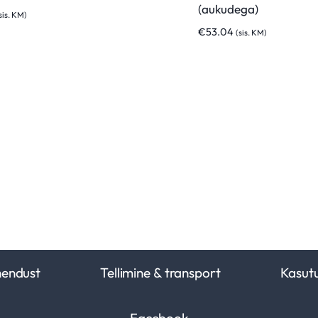
(aukudega)
sis. KM)
€
53.04
(sis. KM)
hendust
Tellimine & transport
Kasut