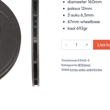
diameeter 160mm
paksus 12mm
3 auku 6,5mm
67mm wheelbase
kaal 692gr
Piduriketas,
Lisa k
esimene
vasak
Tootekood:
K346S-S
(soontega)
Kategooria:
Ø160mm
kogus
Sildid:
ketas
,
pidur
,
piduriketas