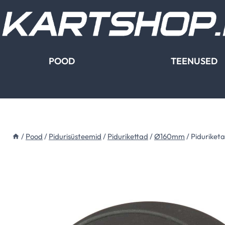
Skip
to
content
POOD
TEENUSED
/
Pood
/
Pidurisüsteemid
/
Pidurikettad
/
Ø160mm
/
Piduriket