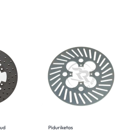
tud
Piduriketas