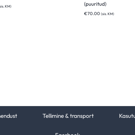
(puuritud)
sis. KM)
€
70.00
(sis. KM)
hendust
Tellimine & transport
Kasut