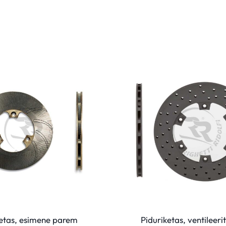
ketas, esimene parem
Piduriketas, ventileeri