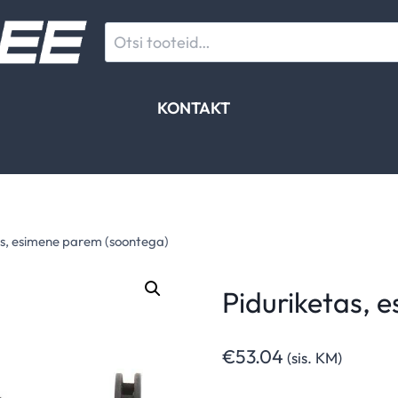
Otsi:
KONTAKT
as, esimene parem (soontega)
Piduriketas, 
€
53.04
(sis. KM)