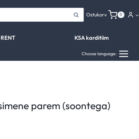
Otsi
Ostukorv
0
RENT
KSA karditiim
Choose language:
esimene parem (soontega)