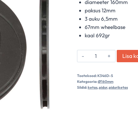
diameeter 160mm
paksus 12mm
3 auku 6,5mm
67mm wheelbase
kaal 692gr
Piduriketas,
Lisa k
esimene
parem
Tootekood:
K346D-S
(soontega)
Kategooria:
Ø160mm
kogus
Sildid:
ketas
,
pidur
,
piduriketas