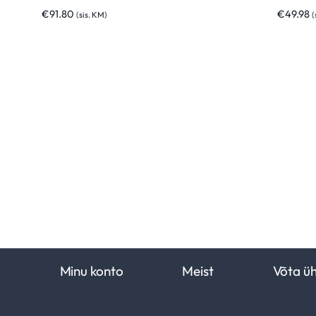
€
91.80
€
49.98
(sis. KM)
(
Minu konto
Meist
Võta ü