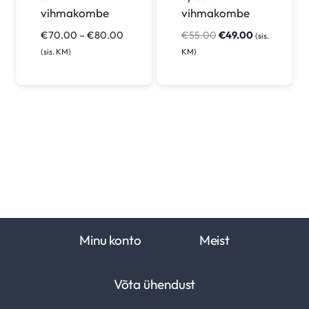
vihmakombe
vihmakombe
Hinnavahemik:
Algne
Praegune
€
70.00
–
€
80.00
€
55.00
€
49.00
(sis.
€70.00
hind
hind
(sis. KM)
KM)
kuni
oli:
on:
€80.00
€55.00.
€49.00.
Minu konto
Meist
Võta ühendust