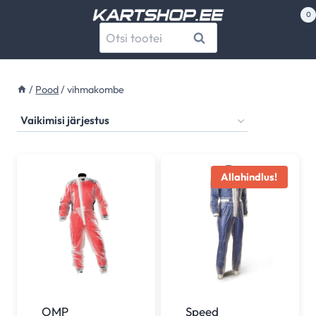
Skip
0
to
Otsi:
Otsi
content
/
Pood
/
vihmakombe
Allahindlus!
OMP
Speed