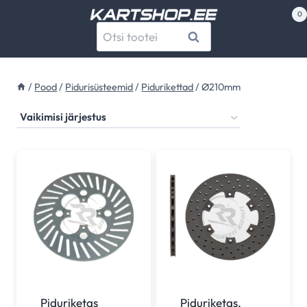
Skip
0
to
Otsi:
Otsi
content
/
Pood
/
Pidurisüsteemid
/
Pidurikettad
/
Ø210mm
Piduriketas
Piduriketas,