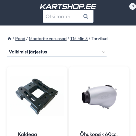
Skip
0
to
Otsi:
Otsi
content
/
Pood
/
Mootorite varuosad
/
TM Mini3
/
Tarvikud
Kaldega
Õhukopsik 60cc,