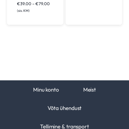
Hinnavahemik:
€
39.00
–
€
79.00
€39.00
(sis. KM)
kuni
€79.00
Minu konto
Meist
Võta ühendust
Tellimine & transport