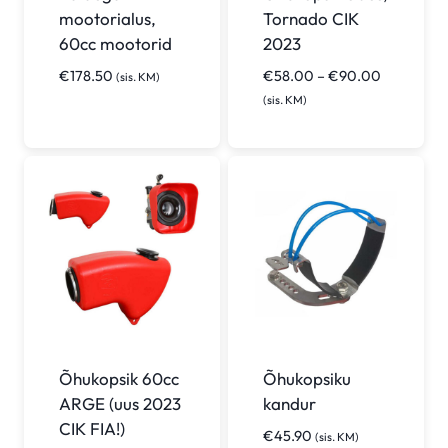
mootorialus,
Tornado CIK
60cc mootorid
2023
Hinnavahe
€
178.50
€
58.00
–
€
90.00
(sis. KM)
€58.00
(sis. KM)
kuni
€90.00
Õhukopsik 60cc
Õhukopsiku
ARGE (uus 2023
kandur
CIK FIA!)
€
45.90
(sis. KM)