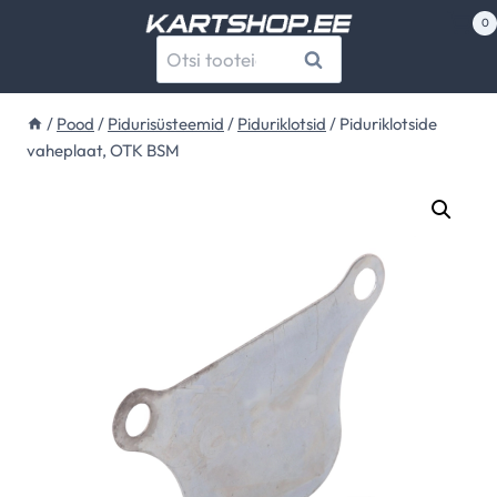
Skip
0
to
Otsi:
Otsi
content
/
Pood
/
Pidurisüsteemid
/
Piduriklotsid
/
Piduriklotside
vaheplaat, OTK BSM