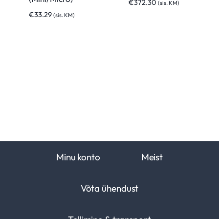
€
372.30
(sis. KM)
€
33.29
(sis. KM)
Minu konto
Meist
Võta ühendust