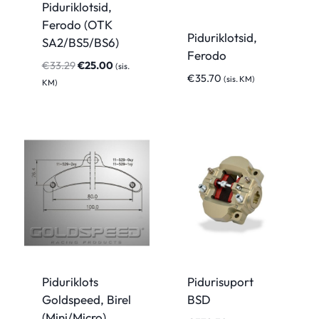
Piduriklotsid,
Ferodo (OTK
Piduriklotsid,
SA2/BS5/BS6)
Ferodo
Algne
Praegune
€
33.29
€
25.00
(sis.
€
35.70
(sis. KM)
hind
hind
KM)
oli:
on:
€33.29.
€25.00.
Piduriklots
Pidurisuport
Goldspeed, Birel
BSD
(Mini/Micro)