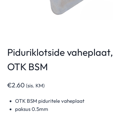
Piduriklotside vaheplaat,
OTK BSM
€
2.60
(sis. KM)
OTK BSM piduritele vaheplaat
paksus 0.5mm