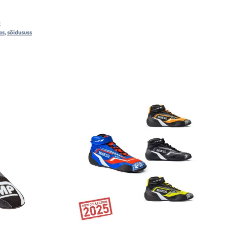
)
as
,
sõidususs