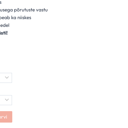
s
usega põrutuste vastu
eab ka niiskes
gedel
sti!
orvi