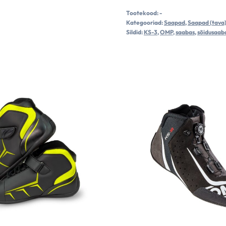
3
Tootekood:
-
/2026
Kategooriad:
Saapad
,
Saapad (tava
kogus
Sildid:
KS-3
,
OMP
,
saabas
,
sõidusaab