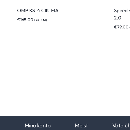
OMP KS-4 CIK-FIA
Speed 
2.0
€
165.00
(sis. KM)
€
79.00
Minu konto
Meist
Võta ü