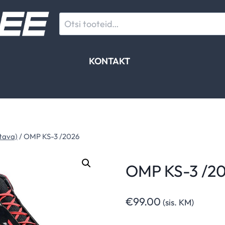
Otsi:
KONTAKT
tava)
/
OMP KS-3 /2026
OMP KS-3 /2
€
99.00
(sis. KM)