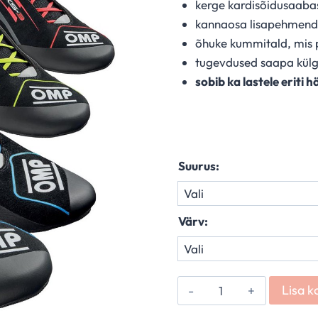
kerge kardisõidusaaba
kannaosa lisapehmend
õhuke kummitald, mis p
tugevdused saapa kül
sobib ka lastele eriti hä
Suurus:
Värv:
OMP
Lisa k
KS-