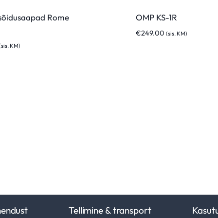
sõidusaapad Rome
OMP KS-1R
€
249.00
(sis. KM)
(sis. KM)
hendust
Tellimine & transport
Kasut