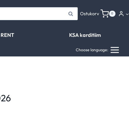
Otsi
Ostukorv
0
RENT
KSA karditiim
Choose language:
026