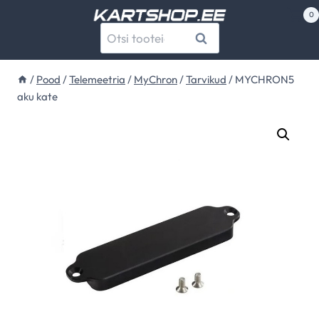
Skip
0
to
Otsi:
Otsi
content
/
Pood
/
Telemeetria
/
MyChron
/
Tarvikud
/
MYCHRON5
aku kate