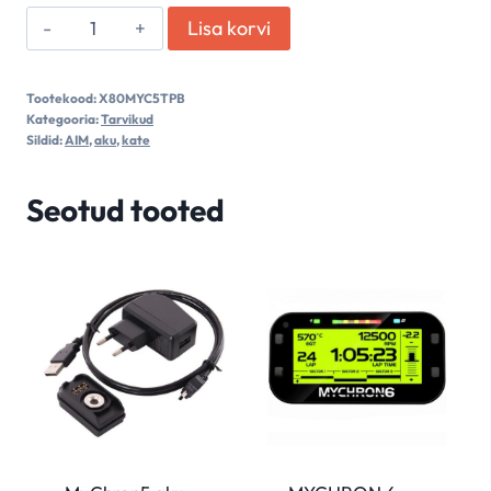
MYCHRON5
Lisa korvi
aku
kate
Tootekood:
X80MYC5TPB
kogus
Kategooria:
Tarvikud
Sildid:
AIM
,
aku
,
kate
Seotud tooted