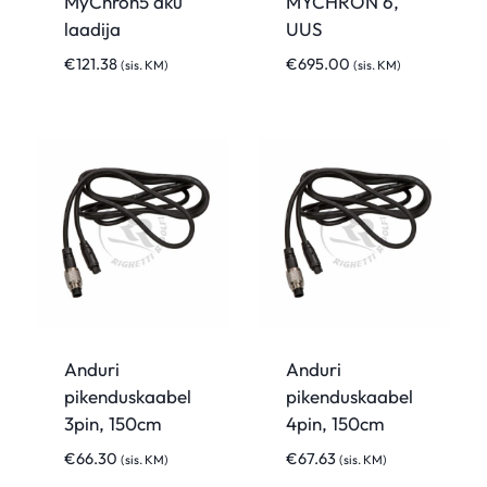
MyChron5 aku
MYCHRON 6,
laadija
UUS
€
121.38
€
695.00
(sis. KM)
(sis. KM)
Anduri
Anduri
pikenduskaabel
pikenduskaabel
3pin, 150cm
4pin, 150cm
€
66.30
€
67.63
(sis. KM)
(sis. KM)